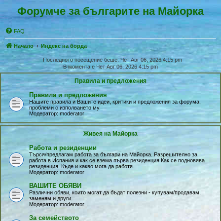
Форумче за българите на Майорка
FAQ
Начало
Индекс на борда
Последното посещение беше: Чет Авг 06, 2026 4:15 pm
В момента е Чет Авг 06, 2026 4:15 pm
Правила и предложения
Правила и предложения
Нашите правила и Вашите идеи, критики и предложения за форума,
проблеми с изполването му.
Модератор:
moderator
Живея на Майoрка
Работа и резиденции
Търся/предлагам работа за българи на Майорка. Разрешително за
работа в Испания и как се взема първа резиденция.Как се подновява
резиденция. Къде и какво мога да работя.
Модератор:
moderator
ВАШИТЕ ОБЯВИ
Различни обяви, които могат да бъдат полезни - купувам/продавам,
заменям и други.
Модератор:
moderator
За семейството