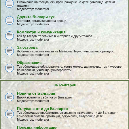
Сключване на граждански брак, раждане на дете, училища, детски
градини.
Модератор:
moderator
Другите българи тук
Контакти, организиране на срещи.
Модератор:
moderator
Компютри и комуникация
Как да гледам телевизия в интернет и други такива.
Модератор:
moderator
За острова
Любими и красиви места на Майорка. Туристическа информация.
Модератор:
moderator
Образование
Тук обсъждаме образованието, което можеш да получиш тук - курсове
по испански, училища, университети.
Модератор:
moderator
За България
Новини от България
Важни новини и събития от България
Модератор:
moderator
Пътуване от и до България
Тук обсъждаме проблемите, свързани с пътуване от и до България -
самолетни билети, промоции, документи, пътуване с дете.
Модератор:
moderator
Полезна информация