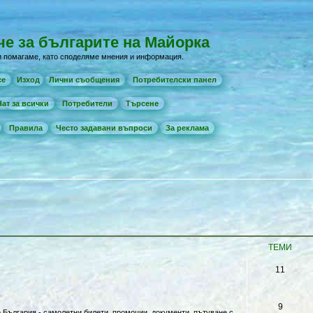
е за българите на Майорка
и помагаме, като споделяме мнения и информация.
 се
Изход
Лични съобщения
Потребителски панел
ат за всички
Потребители
Търсене
а
Правила
Често задавани въпроси
За реклама
ТЕМИ
Т
11
е
м
Т
9
 България - самолетни билети, промоции, документи, пътуване с