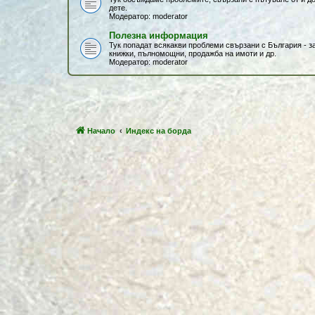
дете.
Модератор:
moderator
Полезна информация
Тук попадат всякакви проблеми свързани с България - 
книжки, пълномощни, продажба на имоти и др.
Модератор:
moderator
Начало
Индекс на борда