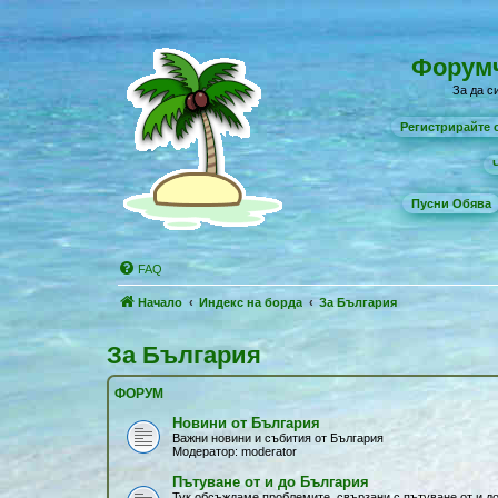
Форумч
За да с
Регистрирайте
Ч
Пусни Обяв
FAQ
Начало
Индекс на борда
За България
За България
ФОРУМ
Новини от България
Важни новини и събития от България
Модератор:
moderator
Пътуване от и до България
Тук обсъждаме проблемите, свързани с пътуване от и до