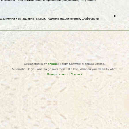
и
е
м
Т
10
задължения към здравната каса, подмяна на документи, шофьорски
и
е
м
и
Осъществено от
phpBB
® Forum Software © phpBB Limited.
Automatic. Do you want to go over there? It`s late. What do you mean by who?
Поверителност
|
Условия