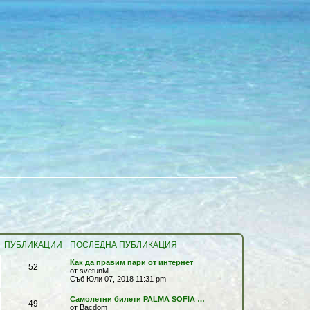
ПУБЛИКАЦИИ
ПОСЛЕДНА ПУБЛИКАЦИЯ
П
Как да правим пари от интернет
П
52
о
от
svetunM
с
Съб Юли 07, 2018 11:31 pm
у
л
е
П
Самолетни билети PALMA SOFIA …
б
П
49
д
о
от
Bacdom