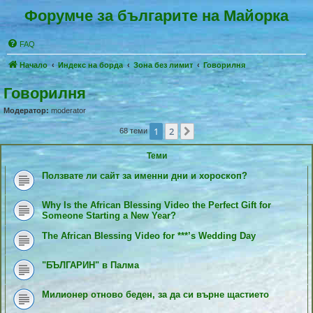
Форумче за българите на Майорка
FAQ
Начало
Индекс на борда
Зона без лимит
Говорилня
Говорилня
Модератор:
moderator
1
2
Следващ
68 теми
Теми
Ползвате ли сайт за именни дни и хороскоп?
Why Is the African Blessing Video the Perfect Gift for
Someone Starting a New Year?
The African Blessing Video for ***’s Wedding Day
"БЪЛГАРИН" в Палма
Милионер отново беден, за да си върне щастието