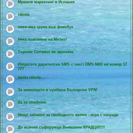
Мрежов маркетинг в Испания
rabota
ники има група във феисбук
Нека помогнем на Митко!
Търсим Corredor de apuestas
Изпратете дарителски SMS с текст DMS NIKI на номер 17
777
tarsia rabota
За живеещите в чужбина Български VPN!
da se obedinim
Нещо забавно за свободното време - игра с награди
До всички съфорумци.Внимание КРАДЦИ!!!!!