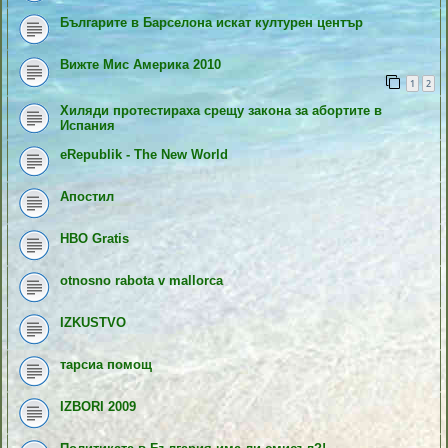
Българите в Барселона искат културен център
Вижте Мис Америка 2010
1
2
Хиляди протестираха срещу закона за абортите в
Испания
eRepublik - The New World
Апостил
HBO Gratis
otnosno rabota v mallorca
IZKUSTVO
тарсиа помощ
IZBORI 2009