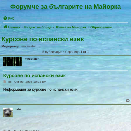
Форумче за българите на Майорка
FAQ
Начало
Индекс на борда
Живея на Майoрка
Образование
Курсове по испански език
Модератор:
moderator
5 публикации • Страница
1
от
1
moderator
Курсове по испански език
П
Пон Окт 09, 2006 10:23 pm
у
б
Информация за курсове по испански език
л
и
к
у
в
fabio
а
н
е
П