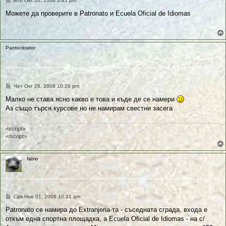
Вто Окт 10, 2006 3:41 pm
у
б
Можете да проверите в Patronato и Ecuela Oficial de Idiomas
л
и
к
у
в
Pantockrator
а
н
е
П
Чет Окт 26, 2006 10:28 pm
у
б
Малко не става ясно какво е това и къде де се намери
л
Аз също търся курсове но не намирам свестни засега
и
к
у
в
<script>
а
</script>
н
е
fabio
П
Сря Ное 01, 2006 10:31 am
у
б
Patronato се намира до Extranjeria-та - съседната сграда, входа е
л
откъм една спортна площадка, а Ecuela Oficial de Idiomas - на c/
и